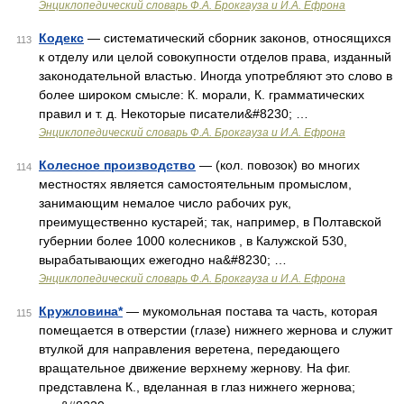
Энциклопедический словарь Ф.А. Брокгауза и И.А. Ефрона
Кодекс
— систематический сборник законов, относящихся
113
к отделу или целой совокупности отделов права, изданный
законодательной властью. Иногда употребляют это слово в
более широком смысле: К. морали, К. грамматических
правил и т. д. Некоторые писатели&#8230; …
Энциклопедический словарь Ф.А. Брокгауза и И.А. Ефрона
Колесное производство
— (кол. повозок) во многих
114
местностях является самостоятельным промыслом,
занимающим немалое число рабочих рук,
преимущественно кустарей; так, например, в Полтавской
губернии более 1000 колесников , в Калужской 530,
вырабатывающих ежегодно на&#8230; …
Энциклопедический словарь Ф.А. Брокгауза и И.А. Ефрона
Кружловина*
— мукомольная постава та часть, которая
115
помещается в отверстии (глазе) нижнего жернова и служит
втулкой для направления веретена, передающего
вращательное движение верхнему жернову. На фиг.
представлена К., вделанная в глаз нижнего жернова;