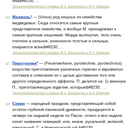
она&#8230; …
Энциклопедический словарь Ф.А. Брокгауза и И.А. Ефрона
Медведь*
— (Ursus) род хищных из семейства
116
медведевых. Сюда относятся самые крупные
представители семейства, и вообще М. принадлежат к
самым крупным хищникам. Морда вытянутая, тело очень
плотное и сильное, конечности толстые и сильные,
опираются всею&#8230; …
Энциклопедический словарь Ф.А. Брокгауза и И.А. Ефрона
Пиротехния*
— (Feuerwerkerei, pyrotechnie, pyrotechnics)
117
искусство приготовления различных горючих и взрывчатых
составов и сожигания их с целью достижения того или
другого определенного эффекта. П. делится на: 1) военную
П., приготовляющую изделия, которые&#8230; …
Энциклопедический словарь Ф.А. Брокгауза и И.А. Ефрона
Семик
— народный праздник, представляющий собой
118
остаток глубокой языческой древности; празднуется в
четверг на седьмой неделе по Пасхе, отчего и вся неделя
носит название семицкой, или, иначе, русальной, зеленой,
клечальной. С. в Новгородской губ.&#8230; …