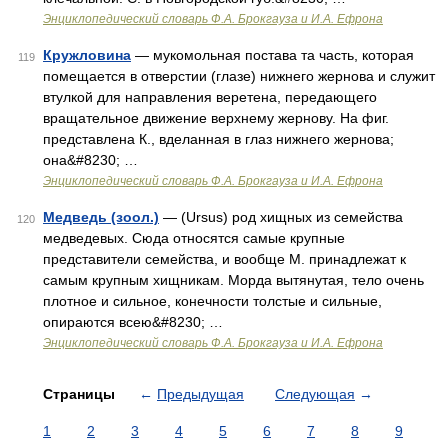
Энциклопедический словарь Ф.А. Брокгауза и И.А. Ефрона
Кружловина
— мукомольная постава та часть, которая
119
помещается в отверстии (глазе) нижнего жернова и служит
втулкой для направления веретена, передающего
вращательное движение верхнему жернову. На фиг.
представлена К., вделанная в глаз нижнего жернова;
она&#8230; …
Энциклопедический словарь Ф.А. Брокгауза и И.А. Ефрона
Медведь (зоол.)
— (Ursus) род хищных из семейства
120
медведевых. Сюда относятся самые крупные
представители семейства, и вообще М. принадлежат к
самым крупным хищникам. Морда вытянутая, тело очень
плотное и сильное, конечности толстые и сильные,
опираются всею&#8230; …
Энциклопедический словарь Ф.А. Брокгауза и И.А. Ефрона
Страницы
←
Предыдущая
Следующая
→
1
2
3
4
5
6
7
8
9