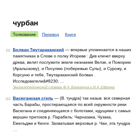
чурбан
Толкование
Перевод
Книги
Болван Тмутараканский
— впервые упоминается в наших
111
памятниках в Слове о полку Игореве : Див кличет вверху
древа, велит послужити земле незнаеме Велзе, и Поморию
(Аральскому), и Посулию (побережью Сулы), и Сурожу, и
Корсуню и тебе, Тмутараканский болван .
Исследователи&#8230; …
Энциклопедический словарь Ф.А. Брокгауза и И.А. Ефрона
Васюганская степь
— (В. тундра) так назыв. вся северная
112
часть Барабы, простирающаяся по всей окружности реки
Васюгана и соединяющаяся с болотами, идущими с самых
вершин притоков р. Парабель: Чарназака, Чузака,
Емельджи и Кенги. Захватывая верховья р. Чаи, эта тундра
…